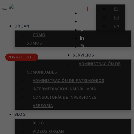
|
ES
ES
Toggle
navigation
CA
ORGAN
EN
CÓMO
SOMOS
SERVICIOS
935 441 655
ZONA
CLIENTES
ADMINISTRACIÓN DE
COMUNIDADES
ADMINISTRACIÓN DE PATRIMONIOS
INTERMEDIACIÓN INMOBILIARIA
CONSULTORÍA DE INVERSIONES
ASESORÍA
BLOG
BLOG
VÍDEOS ORGAN