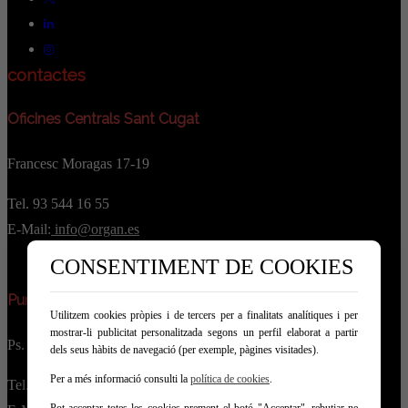
contactes
Oficines Centrals Sant Cugat
Francesc Moragas 17-19
Tel. 93 544 16 55
E-Mail:
info@organ.es
CONSENTIMENT DE COOKIES
Punt de Servei Rubi
Utilitzem cookies pròpies i de tercers per a finalitats analítiques i per
mostrar-li publicitat personalitzada segons un perfil elaborat a partir
Ps. de les Torres 47, Rubi
dels seus hàbits de navegació (per exemple, pàgines visitades).
Per a més informació consulti la
política de cookies
.
Tel. 93 544 16 55