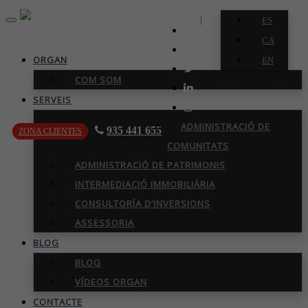
|
CA
ES
Toggle
navigation
CA
ORGAN
EN
COM SOM
SERVEIS
ADMINISTRACIÓ DE
935 441 655
ZONA
CLIENTES
COMUNITATS
ADMINISTRACIÓ DE PATRIMONIS
INTERMEDIACIÓ IMMOBILIÀRIA
CONSULTORÍA D’INVERSIONS
ASSESSORIA
BLOG
BLOG
VÍDEOS ORGAN
CONTACTE